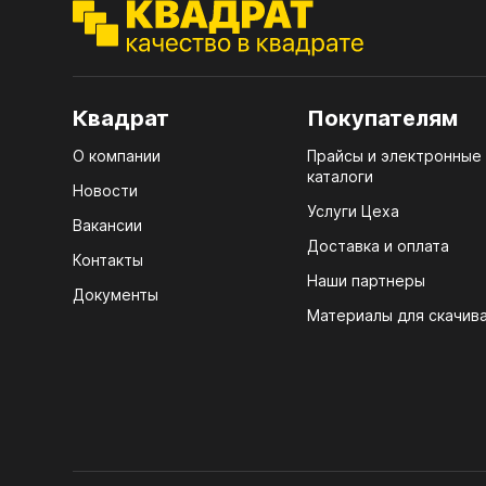
ЭГГ
Деко
Стол
Квадрат
Покупателям
мм
О компании
Прайсы и электронные
Стол
каталоги
кром
Новости
Услуги Цеха
Стол
Вакансии
лаки
Доставка и оплата
Контакты
Наши партнеры
Стол
Документы
4100
Материалы для скачив
Стол
ЛХД
R3 4
Мебе
07.
Плин
КРЕ