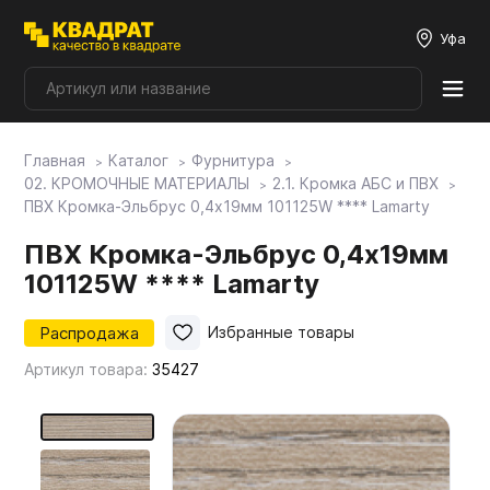
Уфа
Главная
Каталог
Фурнитура
Плитные материалы
02. КРОМОЧНЫЕ МАТЕРИАЛЫ
2.1. Кромка АБС и ПВХ
ПВХ Кромка-Эльбрус 0,4х19мм 101125W **** Lamarty
Фурнитура
ПВХ Кромка-Эльбрус 0,4х19мм
101125W **** Lamarty
Столешницы
Распродажа
Избранные товары
Артикул товара:
35427
Мой ЭГГЕР
Фасады