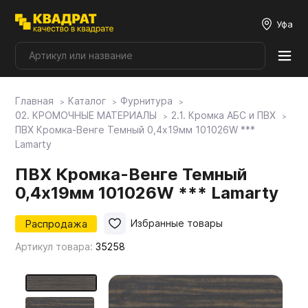
Уфа
Главная
Каталог
Фурнитура
Плитные материалы
02. КРОМОЧНЫЕ МАТЕРИАЛЫ
2.1. Кромка АБС и ПВХ
ПВХ Кромка-Венге Темный 0,4х19мм 101026W ***
Lamarty
Фурнитура
ПВХ Кромка-Венге Темный
0,4х19мм 101026W *** Lamarty
Столешницы
Распродажа
Избранные товары
Мой ЭГГЕР
Артикул товара:
35258
Фасады