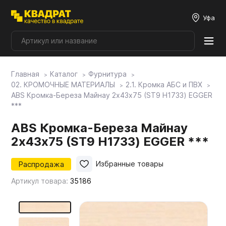
Уфа
Главная
Каталог
Фурнитура
Плитные материалы
02. КРОМОЧНЫЕ МАТЕРИАЛЫ
2.1. Кромка АБС и ПВХ
ABS Кромка-Береза Майнау 2х43х75 (ST9 H1733) EGGER
***
Фурнитура
ABS Кромка-Береза Майнау
2х43х75 (ST9 H1733) EGGER ***
Столешницы
Распродажа
Избранные товары
Мой ЭГГЕР
Артикул товара:
35186
Фасады