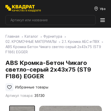
Уфа
Главная
Каталог
Фурнитура
Плитные материалы
02. КРОМОЧНЫЕ МАТЕРИАЛЫ
2.1. Кромка АБС и ПВХ
ABS Кромка-Бетон Чикаго светло-серый 2х43х75 (ST9
F186) EGGER
Фурнитура
ABS Кромка-Бетон Чикаго
светло-серый 2х43х75 (ST9
Столешницы
F186) EGGER
Мой ЭГГЕР
Избранные товары
Артикул товара:
35130
Фасады