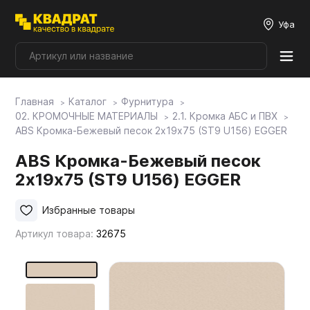
Уфа
Главная
Каталог
Фурнитура
Плитные материалы
02. КРОМОЧНЫЕ МАТЕРИАЛЫ
2.1. Кромка АБС и ПВХ
ABS Кромка-Бежевый песок 2х19х75 (ST9 U156) EGGER
Фурнитура
ABS Кромка-Бежевый песок
2х19х75 (ST9 U156) EGGER
Столешницы
Избранные товары
Артикул товара:
32675
Мой ЭГГЕР
Фасады