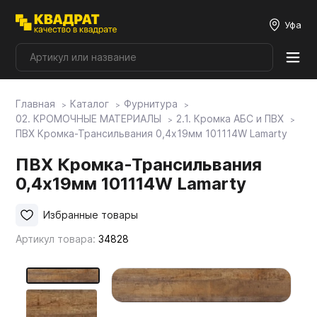
Уфа
Главная
Каталог
Фурнитура
Плитные материалы
02. КРОМОЧНЫЕ МАТЕРИАЛЫ
2.1. Кромка АБС и ПВХ
ПВХ Кромка-Трансильвания 0,4х19мм 101114W Lamarty
Фурнитура
ПВХ Кромка-Трансильвания
0,4х19мм 101114W Lamarty
Столешницы
Избранные товары
Артикул товара:
34828
Мой ЭГГЕР
Фасады