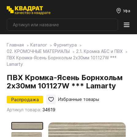
Уфа
Главная
Каталог
Фурнитура
Плитные материалы
02. КРОМОЧНЫЕ МАТЕРИАЛЫ
2.1. Кромка АБС и ПВХ
ПВХ Кромка-Ясень Борнхольм 2х30мм 101127W ***
Lamarty
Фурнитура
ПВХ Кромка-Ясень Борнхольм
2х30мм 101127W *** Lamarty
Столешницы
Распродажа
Избранные товары
Мой ЭГГЕР
Артикул товара:
34619
Фасады