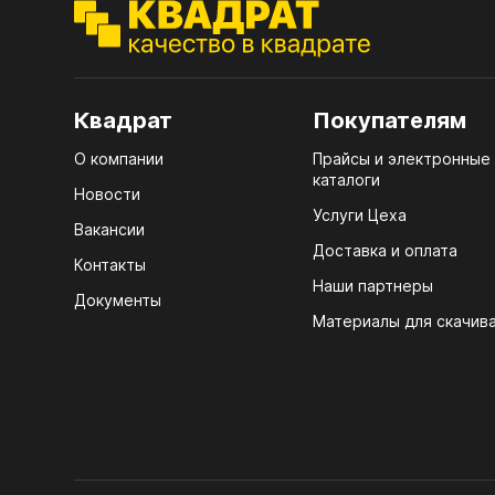
ЭГГ
Деко
Стол
Квадрат
Покупателям
мм
О компании
Прайсы и электронные
Стол
каталоги
кром
Новости
Услуги Цеха
Стол
Вакансии
лаки
Доставка и оплата
Контакты
Наши партнеры
Стол
Документы
4100
Материалы для скачив
Стол
ЛХД
R3 4
Мебе
07.
Плин
КРЕ