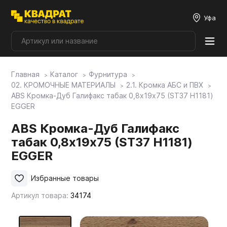
Уфа
Главная
Каталог
Фурнитура
Плитные материалы
02. КРОМОЧНЫЕ МАТЕРИАЛЫ
2.1. Кромка АБС и ПВХ
ABS Кромка-Дуб Галифакс табак 0,8х19х75 (ST37 H1181)
EGGER
Фурнитура
ABS Кромка-Дуб Галифакс
табак 0,8х19х75 (ST37 H1181)
Столешницы
EGGER
Мой ЭГГЕР
Избранные товары
Артикул товара:
34174
Фасады