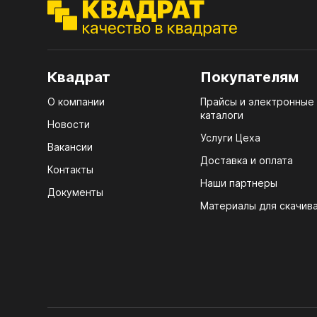
ЭГГ
Деко
Стол
Квадрат
Покупателям
мм
О компании
Прайсы и электронные
Стол
каталоги
кром
Новости
Услуги Цеха
Стол
Вакансии
лаки
Доставка и оплата
Контакты
Наши партнеры
Стол
Документы
4100
Материалы для скачив
Стол
ЛХД
R3 4
Мебе
07.
Плин
КРЕ