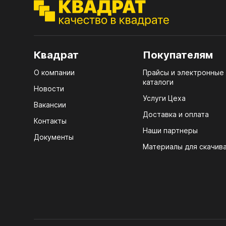
ЭГГ
Деко
Стол
Квадрат
Покупателям
мм
О компании
Прайсы и электронные
Стол
каталоги
кром
Новости
Услуги Цеха
Стол
Вакансии
лаки
Доставка и оплата
Контакты
Наши партнеры
Стол
Документы
4100
Материалы для скачив
Стол
ЛХД
R3 4
Мебе
07.
Плин
КРЕ