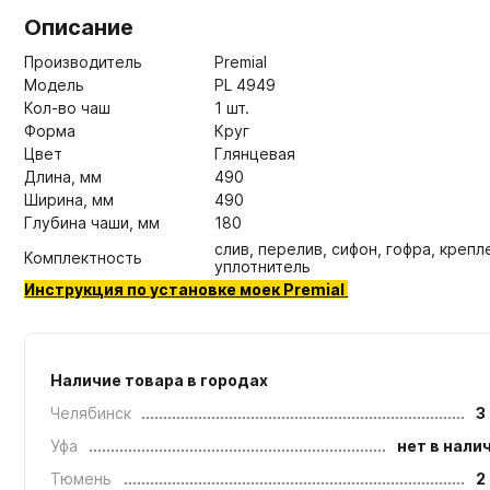
Описание
Производитель
Premial
Модель
PL 4949
Кол-во чаш
1 шт.
Форма
Круг
Цвет
Глянцевая
Длина, мм
490
Ширина, мм
490
Глубина чаши, мм
180
слив, перелив, сифон, гофра, крепл
Комплектность
уплотнитель
Инструкция по установке моек Premial
Наличие товара в городах
Челябинск
3
Уфа
нет в нали
Тюмень
2