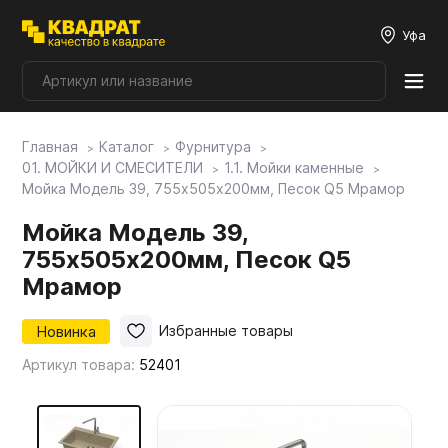
Уфа
Главная
Каталог
Фурнитура
Плитные материалы
01. МОЙКИ И СМЕСИТЕЛИ
1.1. Мойки каменные
Мойка Модель 39, 755х505х200мм, Песок Q5 Мрамор
Фурнитура
Мойка Модель 39,
755х505х200мм, Песок Q5
Столешницы
Мрамор
Новинка
Избранные товары
Мой ЭГГЕР
Артикул товара:
52401
Фасады