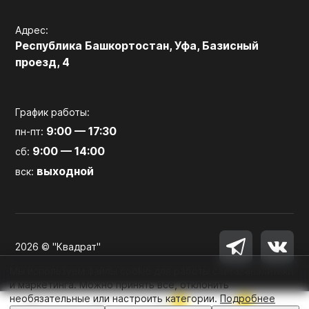
Адрес:
Республика Башкортостан, Уфа, Базисный
проезд, 4
График работы:
9:00 — 17:30
пн-пт:
9:00 — 14:00
сб:
выходной
вск:
2026 © "Квадрат"
Мы используем файлы cookie для работы сайта, аналитики
и маркетинга. Можно принять все, отклонить
необязательные или настроить категории.
Подробнее
0
0