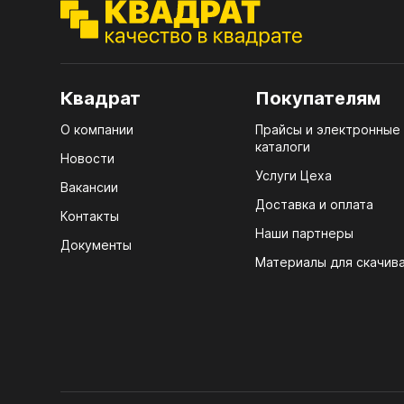
ЭГГ
Деко
Стол
Квадрат
Покупателям
мм
О компании
Прайсы и электронные
Стол
каталоги
кром
Новости
Услуги Цеха
Стол
Вакансии
лаки
Доставка и оплата
Контакты
Наши партнеры
Стол
Документы
4100
Материалы для скачив
Стол
ЛХД
R3 4
Мебе
07.
Плин
КРЕ