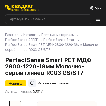
Уфа
Главная
Каталог
Плитные материалы
Плитные материалы
PerfectSense ЭГГЕР
PerfectSense Smart
PerfectSense Smart PET МДФ 2800-1220-18мм Молочно-
серый глянец R003 GS/ST7
Фурнитура
PerfectSense Smart PET МДФ
2800-1220-18мм Молочно-
Столешницы
серый глянец R003 GS/ST7
Мой ЭГГЕР
Новинка
Избранные товары
Артикул товара:
53017
Фасады