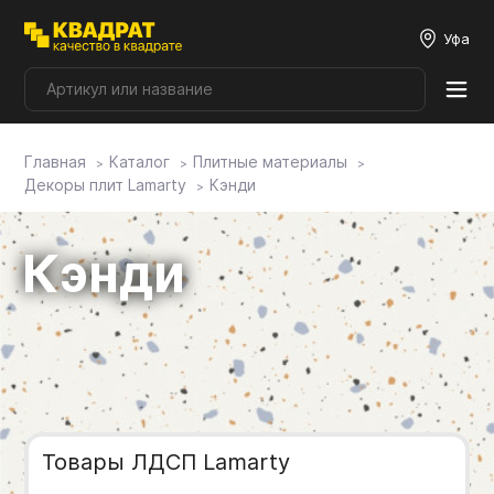
Уфа
Главная
Каталог
Плитные материалы
Плитные материалы
Декоры плит Lamarty
Кэнди
Фурнитура
Кэнди
Столешницы
Мой ЭГГЕР
Фасады
Товары ЛДСП Lamarty