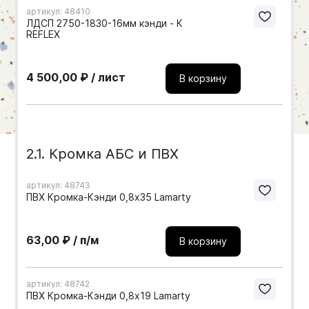
артикул: 48410
Мебельные образцы, каталоги
ЛДСП 2750-1830-16мм кэнди - К
REFLEX
4 500,00 ₽ / лист
В корзину
2.1. Кромка АБС и ПВХ
артикул: 48743
ПВХ Кромка-Кэнди 0,8х35 Lamarty
63,00 ₽ / п/м
В корзину
артикул: 48742
ПВХ Кромка-Кэнди 0,8х19 Lamarty