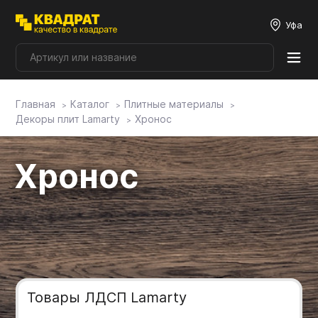
Уфа
Главная
Каталог
Плитные материалы
Плитные материалы
Декоры плит Lamarty
Хронос
Фурнитура
Хронос
Столешницы
Мой ЭГГЕР
Фасады
Товары ЛДСП Lamarty