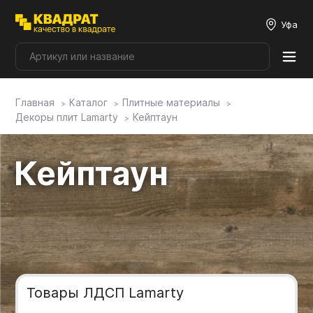
Уфа
Главная
Каталог
Плитные материалы
Плитные материалы
Декоры плит Lamarty
Кейптаун
Фурнитура
Кейптаун
Столешницы
Мой ЭГГЕР
Фасады
Товары ЛДСП Lamarty