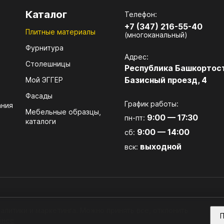
11.9. Прочее
Каталог
Телефон:
+7 (347) 216-55-40
 ЛИЦЕВАЯ ФУРНИТУРА
14. ОПОРЫ
Плитные материалы
(многоканальный)
Фурнитура
. Мебельные ручки
14.1. Опоры декоративные
Адрес:
Столешницы
Республика Башкортост
. Профильные ручки
14.2. Опоры для столов
Базисный проезд, 4
Мой ЭГГЕР
 Крючки
14.3. Опоры колёсные
Фасады
График работы:
ания
14.4. Подпятники
Мебельные образцы,
9:00 — 17:30
пн-пт:
каталоги
 ЭЛЕКТРОТЕХНИКА И
17. ШАБЛОНЫ, СТАНКИ
9:00 — 14:00
сб:
ТИЛЬНИКИ
ИНСТРУМЕНТ
выходной
вск:
 Розетки, выключатели
17. ШАБЛОНЫ, СТАНКИ, 
. Датчики движения
. Инфракрасные выключатели
алитики и маркетинга. Можно принять все, отклонить
П
. Врезные светильники
бнее