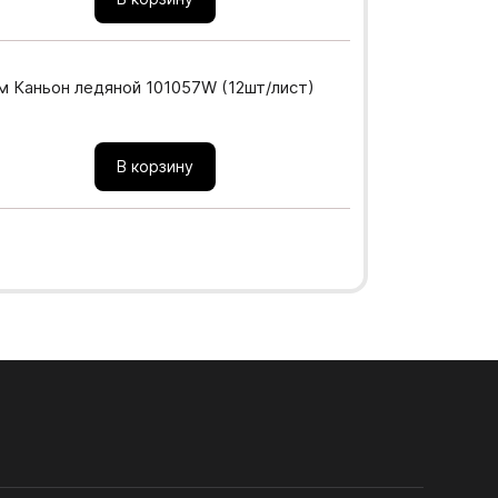
м Каньон ледяной 101057W (12шт/лист)
12. ЗАМКИ МЕБЕЛЬНЫЕ
В корзину
ка
)
Шлифованная ДВП, ХДФ
к
иц