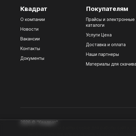
Квадрат
Покупателям
13.
О компании
Прайсы и электронные
каталоги
Новости
13.1
Услуги Цеха
Вакансии
13.2
Доставка и оплата
Контакты
13.3.
Наши партнеры
Документы
Материалы для скачив
16.
СВЕ
16.1.
16.2
16.3
2026 © "Квадрат"
Мы используем файлы cookie для работы сайта, ан
16.4
необязательные или настроить категории.
Подро