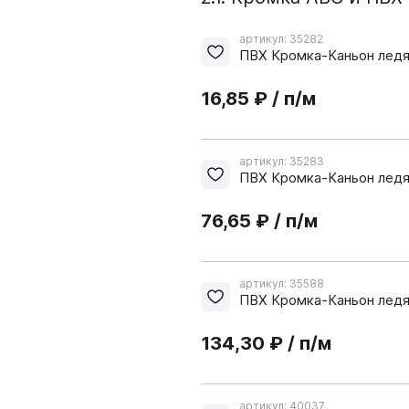
система VITRA
артикул: 35282
адные полотна РЕХАУ
Плиты ТСС CLEAF
5.09. Гардеробная систе
ПВХ Кромка-Каньон ледя
5.10. Стеллажная система
16,85 ₽ / п/м
5.11. Каркасная система 
артикул: 35283
ПВХ Кромка-Каньон ледя
76,65 ₽ / п/м
артикул: 35588
ПВХ Кромка-Каньон ледя
134,30 ₽ / п/м
 ТРУБЫ И СИСТЕМЫ
08. СИСТЕМЫ ВЫДВ
ПЕЖА
ЯЩИКОВ
артикул: 40037