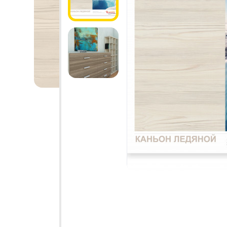
1.6.
Мебельные образцы, каталоги
04.
4.1.
4.2.
подв
4.3.
4.4.
4.5.
4.6. 
Стоп
Упло
Шлег