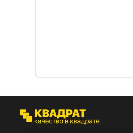
4100
Стол
R3 4
10.
Мебе
10.1
Плин
10.2
Кром
10.3
10.4
10.5
10.6
10.7
ЛХД