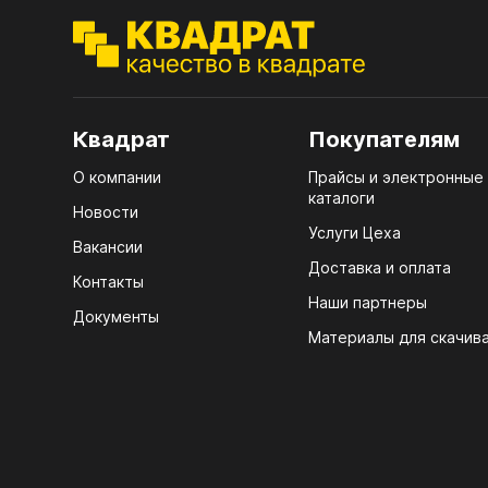
7.1.
лаки
(тру
Стол
7.2.
4100
7.3.
Стол
Квадрат
Покупателям
д25)
R3 4
О компании
Прайсы и электронные
7.4.
Мебе
каталоги
Новости
7.5.
Плин
Услуги Цеха
Вакансии
ЛХД
Кром
Доставка и оплата
Контакты
Наши партнеры
Документы
Материалы для скачив