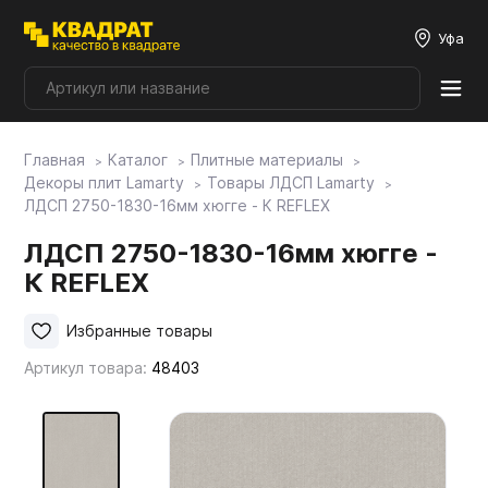
Уфа
Главная
Каталог
Плитные материалы
Плитные материалы
Декоры плит Lamarty
Товары ЛДСП Lamarty
ЛДСП 2750-1830-16мм хюгге - К REFLEX
Фурнитура
ЛДСП 2750-1830-16мм хюгге -
К REFLEX
Столешницы
Избранные товары
Артикул товара:
48403
Мой ЭГГЕР
Фасады