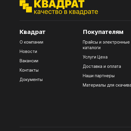
ЭГГ
Деко
Стол
Квадрат
Покупателям
мм
О компании
Прайсы и электронные
Стол
каталоги
кром
Новости
Услуги Цеха
Стол
Вакансии
лаки
Доставка и оплата
Контакты
Наши партнеры
Стол
Документы
4100
Материалы для скачив
Стол
ЛХД
R3 4
Мебе
07.
Плин
КРЕ