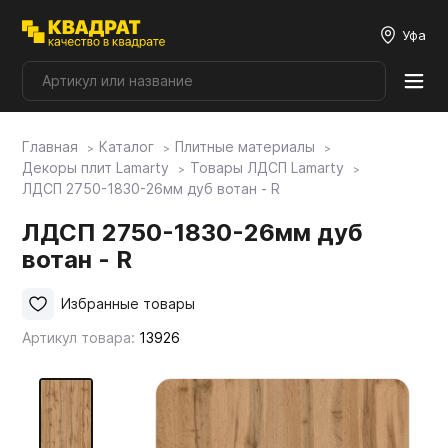
Уфа
Главная
Каталог
Плитные материалы
Плитные материалы
Декоры плит Lamarty
Товары ЛДСП Lamarty
ЛДСП 2750-1830-26мм дуб вотан - R
Фурнитура
ЛДСП 2750-1830-26мм дуб
вотан - R
Столешницы
Избранные товары
Артикул товара:
13926
Мой ЭГГЕР
Фасады