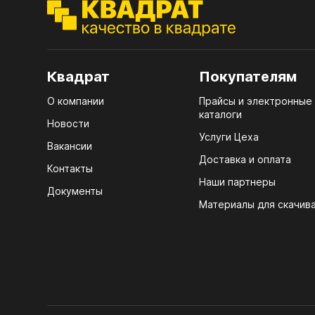
ЭГГ
Деко
Стол
Квадрат
Покупателям
мм
О компании
Прайсы и электронные
Стол
каталоги
кром
Новости
Услуги Цеха
Стол
Вакансии
лаки
Доставка и оплата
Контакты
Наши партнеры
Стол
Документы
4100
Материалы для скачив
Стол
ЛХД
R3 4
Мебе
07.
Плин
КРЕ