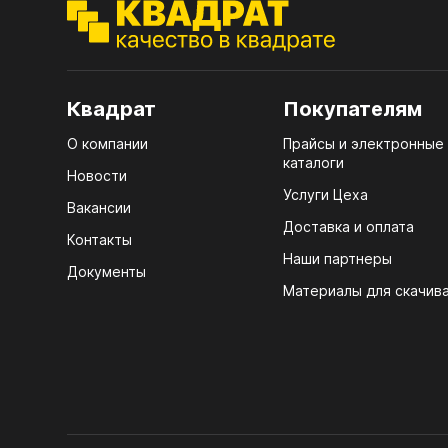
ЭГГ
Деко
Стол
Квадрат
Покупателям
мм
О компании
Прайсы и электронные
Стол
каталоги
кром
Новости
Услуги Цеха
Стол
Вакансии
лаки
Доставка и оплата
Контакты
Наши партнеры
Стол
Документы
4100
Материалы для скачив
Стол
ЛХД
R3 4
Мебе
07.
Плин
КРЕ