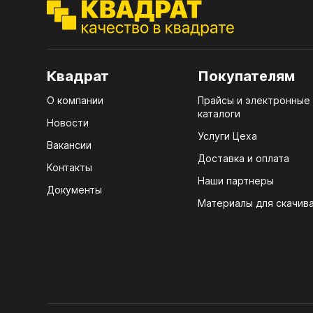
ЭГГ
Деко
Стол
Квадрат
Покупателям
мм
О компании
Прайсы и электронные
Стол
каталоги
кром
Новости
Услуги Цеха
Стол
Вакансии
лаки
Доставка и оплата
Контакты
Наши партнеры
Стол
Документы
4100
Материалы для скачив
Стол
ЛХД
R3 4
Мебе
07.
Плин
КРЕ