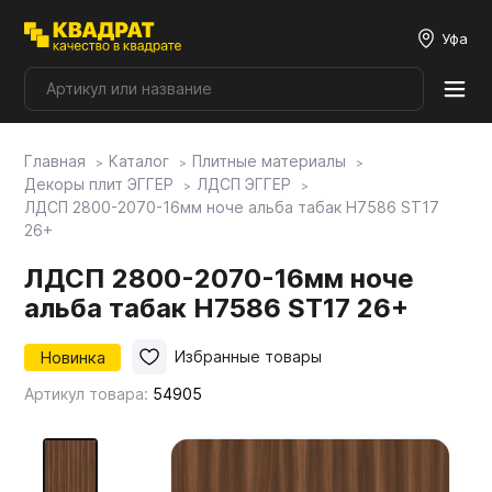
Уфа
Главная
Каталог
Плитные материалы
Плитные материалы
Декоры плит ЭГГЕР
ЛДСП ЭГГЕР
ЛДСП 2800-2070-16мм ноче альба табак H7586 ST17
26+
Фурнитура
ЛДСП 2800-2070-16мм ноче
альба табак H7586 ST17 26+
Столешницы
Новинка
Избранные товары
Мой ЭГГЕР
Артикул товара:
54905
Фасады