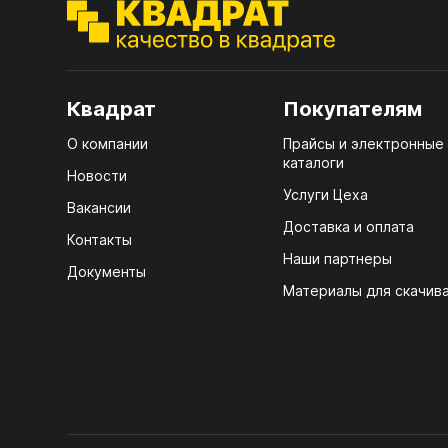
ЭГГ
Деко
Стол
Квадрат
Покупателям
мм
О компании
Прайсы и электронные
Стол
каталоги
кром
Новости
Услуги Цеха
Стол
Вакансии
лаки
Доставка и оплата
Контакты
Наши партнеры
Стол
Документы
4100
Материалы для скачив
Стол
ЛХД
R3 4
Мебе
07.
Плин
КРЕ