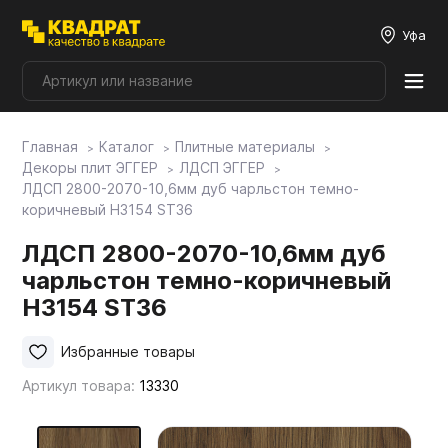
Уфа
Главная
Каталог
Плитные материалы
Плитные материалы
Декоры плит ЭГГЕР
ЛДСП ЭГГЕР
ЛДСП 2800-2070-10,6мм дуб чарльстон темно-
коричневый H3154 ST36
Фурнитура
ЛДСП 2800-2070-10,6мм дуб
чарльстон темно-коричневый
Столешницы
H3154 ST36
Мой ЭГГЕР
Избранные товары
Артикул товара:
13330
Фасады