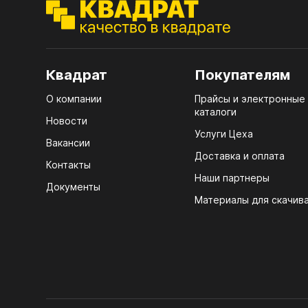
ЭГГ
Деко
Стол
Квадрат
Покупателям
мм
О компании
Прайсы и электронные
Стол
каталоги
кром
Новости
Услуги Цеха
Стол
Вакансии
лаки
Доставка и оплата
Контакты
Наши партнеры
Стол
Документы
4100
Материалы для скачив
Стол
ЛХД
R3 4
Мебе
07.
Плин
КРЕ