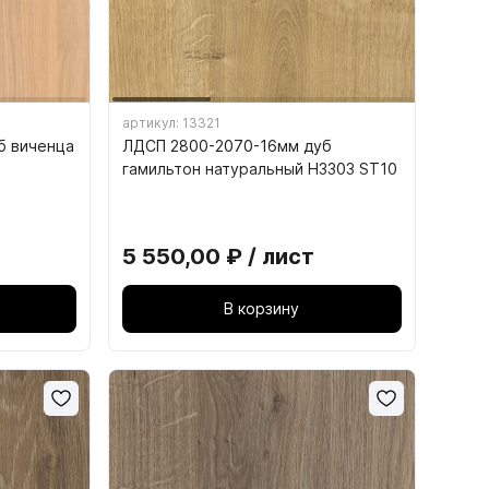
9.5. Подъёмные механизмы для
складных створок
ющие
9.6. Механизмы параллельного
ющие
подъёма фасадов
артикул: 13321
б виченца
ЛДСП 2800-2070-16мм дуб
ого
гамильтон натуральный H3303 ST10
кс ПРО
5 550,00 ₽ / лист
БОКС
ОКС
В корзину