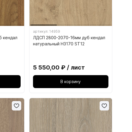
артикул: 14959
б кендал
ЛДСП 2800-2070-16мм дуб кендал
натуральный H3170 ST12
15. СТУЛЬЯ И ТАБУРЕТЫ
5 550,00 ₽ / лист
15.1. Каркасы табуретов
В корзину
15.2. Каркасы стульев
15.3. Сиденья для табуретов
15.4. Сиденья для стульев