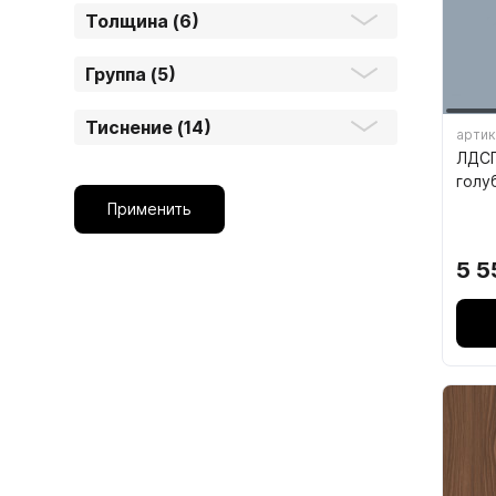
Толщина (6)
1.6.
Мебельные образцы, каталоги
Группа (5)
Тиснение (14)
артик
ЛДСП
голу
Применить
04.
5 5
4.1.
4.2.
подв
4.3.
4.4.
4.5.