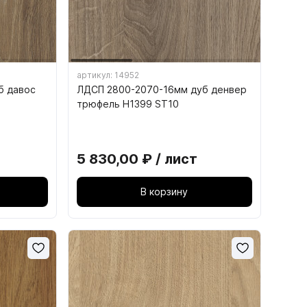
12. ЗАМКИ МЕБЕЛЬНЫЕ
артикул: 14952
Панели AGT
б давос
ЛДСП 2800-2070-16мм дуб денвер
трюфель H1399 ST10
ка
О панелях AGT
Плинтус Рехау
Панели AGT 3P двусторонние
Плинтус
5 830,00 ₽ / лист
)
Панели AGT Supramat двусторонние
Уголки
ые ДСП
Панели AGT односторонние
В корзину
Заглушки
к
Ь
иц