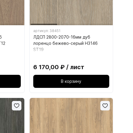
,
18. КОМПЛЕКТУЮЩИЕ ДЛЯ
артикул: 38451
ОФИСНОЙ ТЕХНИКИ
б
ЛДСП 2800-2070-16мм дуб
T12
лоренцо бежево-серый H3146
ИНСТРУМЕНТ
18.3. Кабель-канал
ST19
18.4. Подставка под системный блок
6 170,00 ₽ / лист
В корзину
Шлифованная ДВП, ХДФ