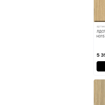
7.4.
7.5.
артик
ЛДСП
H315
5 3