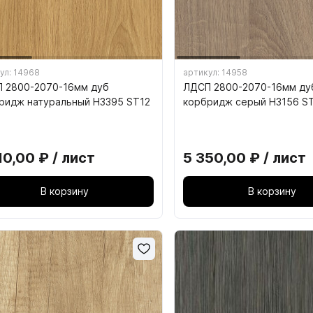
 ЭЛЕКТРОТЕХНИКА И
17. ШАБЛОНЫ, СТАНКИ
ул: 14968
артикул: 14958
ТИЛЬНИКИ
ИНСТРУМЕНТ
 2800-2070-16мм дуб
ЛДСП 2800-2070-16мм ду
ридж натуральный H3395 ST12
корбридж серый H3156 S
 Розетки, выключатели
17. ШАБЛОНЫ, СТАНКИ, 
. Датчики движения
10,00 ₽ / лист
5 350,00 ₽ / лист
. Инфракрасные выключатели
В корзину
В корзину
. Врезные светильники
. Накладные светильники
 Блоки питания, контроллеры,
Ф Кроношпан
МДФ ЭГГЕР
меры
. Светодиодная подсветка
. Профили и соединители для