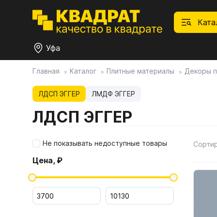
Ката
Уфа
Главная
Каталог
Плитные материалы
Декоры п
П
Ф
С
М
Ф
М
Плитные материалы
ЛДСП ЭГГЕР
ЛМДФ ЭГГЕР
ЛДСП ЭГГЕР
Фурнитура
Дек
01.
Ски
Това
1.1.
Мебе
Не показывать недоступные товары
Сорти
Столешницы
оста
Цена, ₽
1.2.
Мой ЭГГЕР
1.3.
1.4.
Фасады
1.5.