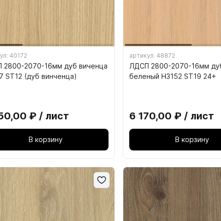
 Барная труба Д50мм
8.5. Метабоксы
 Полки для барной трубы Д50мм
8.6. Роликовые направля
8.7. Шариковые направля
ул: 40172
артикул: 48872
 2800-2070-16мм дуб виченца
ЛДСП 2800-2070-16мм ду
8.8. Направляющие скрыт
7 ST12 (дуб винченца)
беленый H3152 ST19 24+
монтажа
8.9. Ящик GTV Модерн Бо
50,00 ₽ / лист
6 170,00 ₽ / лист
8.10. Ящик SAMET АЛЬФА
8.11. Ящик SAMET ФЛОУБ
В корзину
В корзину
8.13. Ящик Hafele Матрикс
8.14. Ящик DTC