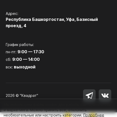
Адрес:
Республика Башкортостан, Уфа, Базисный
проезд, 4
График работы:
9:00 — 17:30
пн-пт:
9:00 — 14:00
сб:
выходной
вск:
2026 © "Квадрат"
Мы используем файлы cookie для работы сайта, аналитики
и маркетинга. Можно принять все, отклонить
необязательные или настроить категории.
Подробнее
0
0