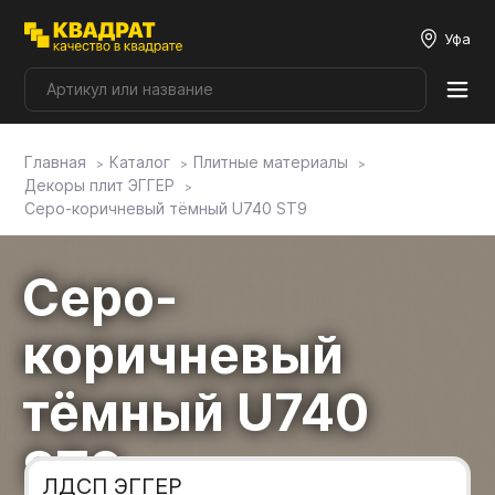
Уфа
Главная
Каталог
Плитные материалы
Плитные материалы
Декоры плит ЭГГЕР
Серо-коричневый тёмный U740 ST9
Фурнитура
Серо-
Столешницы
коричневый
Мой ЭГГЕР
тёмный U740
ST9
Фасады
ЛДСП ЭГГЕР