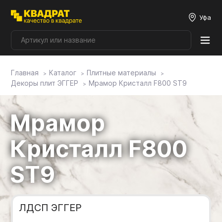
Уфа
Главная
Каталог
Плитные материалы
Плитные материалы
Декоры плит ЭГГЕР
Мрамор Кристалл F800 ST9
Фурнитура
Мрамор
Столешницы
Кристалл F800
ST9
Мой ЭГГЕР
Фасады
ЛДСП ЭГГЕР