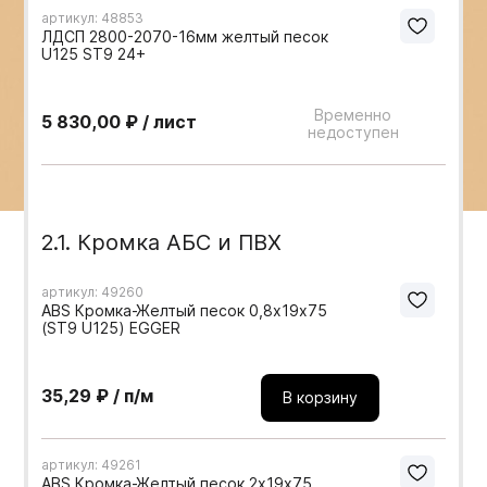
артикул: 48853
Мебельные образцы, каталоги
ЛДСП 2800-2070-16мм желтый песок
U125 ST9 24+
Временно
5 830,00 ₽ / лист
недоступен
2.1. Кромка АБС и ПВХ
артикул: 49260
ABS Кромка-Желтый песок 0,8х19х75
(ST9 U125) EGGER
35,29 ₽ / п/м
В корзину
артикул: 49261
ABS Кромка-Желтый песок 2х19х75