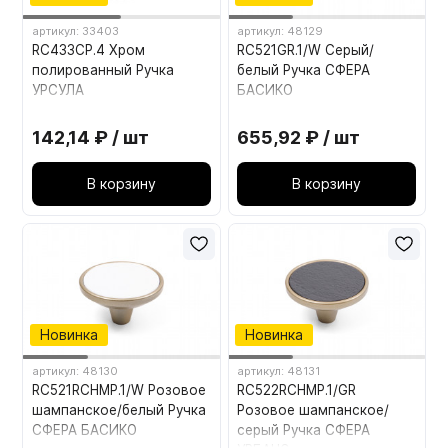
артикул: 33403
артикул: 48129
RC433CP.4 Хром
RC521GR.1/W Серый/
полированный Ручка
белый Ручка СФЕРА
УРСУЛА
БАСИКО
142,14 ₽ / шт
655,92 ₽ / шт
В корзину
В корзину
Новинка
Новинка
артикул: 48130
артикул: 48131
RC521RCHMP.1/W Розовое
RC522RCHMP.1/GR
шампанское/белый Ручка
Розовое шампанское/
СФЕРА БАСИКО
серый Ручка СФЕРА