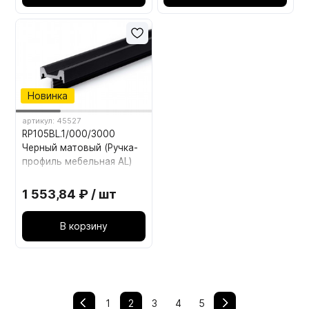
Новинка
артикул: 45527
RP105BL.1/000/3000
Черный матовый (Ручка-
профиль мебельная AL)
1 553,84 ₽ / шт
В корзину
1
2
3
4
5