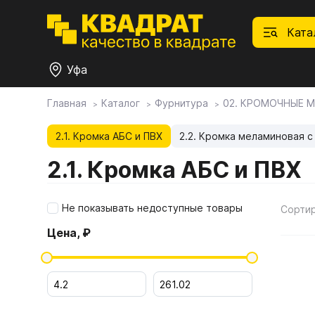
Ката
Уфа
Главная
Каталог
Фурнитура
02. КРОМОЧНЫЕ 
П
Ф
С
М
Ф
М
Плитные материалы
2.1. Кромка АБС и ПВХ
2.2. Кромка меламиновая с
2.1. Кромка АБС и ПВХ
Фурнитура
Дек
01.
Ски
Това
1.1.
Мебе
Не показывать недоступные товары
Сорти
Столешницы
оста
Цена, ₽
1.2.
Мой ЭГГЕР
1.3.
1.4.
Фасады
1.5.