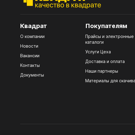
ЭГГ
Деко
Стол
Квадрат
Покупателям
мм
О компании
Прайсы и электронные
Стол
каталоги
Новости
кром
Услуги Цеха
Вакансии
Стол
Доставка и оплата
лаки
Контакты
Наши партнеры
Документы
Стол
Материалы для скачив
4100
ЛХД
Стол
R3 4
Мебе
07.
Плин
КРЕ
Кром