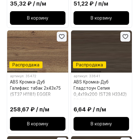
35,32 ₽ / п/м
51,22 ₽ / п/м
В корзину
В корзину
Распродажа
Распродажа
артикул: 35472
артикул: 33841
ABS Кромка-Дуб
ABS Кромка-Дуб
Галифакс табак 2х43х75
Гладстоун Сепия
(ST37 H1181) EGGER
0,4х19х200 (ST28 H3342)
EGGER ***
258,67 ₽ / п/м
6,64 ₽ / п/м
В корзину
В корзину