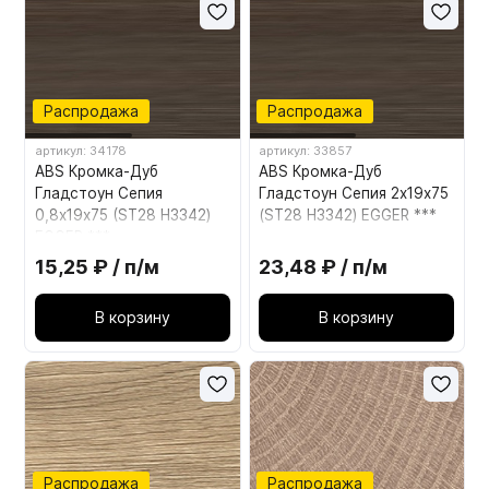
Распродажа
Распродажа
артикул: 34178
артикул: 33857
ABS Кромка-Дуб
ABS Кромка-Дуб
Гладстоун Сепия
Гладстоун Сепия 2х19х75
0,8х19х75 (ST28 H3342)
(ST28 H3342) EGGER ***
EGGER ***
15,25 ₽ / п/м
23,48 ₽ / п/м
В корзину
В корзину
Распродажа
Распродажа