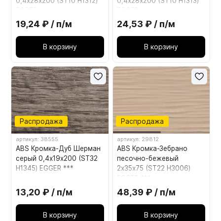
0,4х28х200 (ST10 H1312)
0,4х28х200 (ST10 H1313)
EGGER
EGGER
19,24 ₽ / п/м
24,53 ₽ / п/м
В корзину
В корзину
Распродажа
Распродажа
артикул: 38555
артикул: 29812
ABS Кромка-Дуб Шерман
ABS Кромка-Зебрано
серый 0,4х19х200 (ST32
песочно-бежевый
H1345) EGGER ***
2х35х75 (ST22 H3006)
EGGER ***
13,20 ₽ / п/м
48,39 ₽ / п/м
В корзину
В корзину