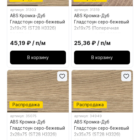
артикул: 31303
артикул: 31319
ABS Кромка-Дуб
ABS Кромка-Дуб
Гладстоун серо-бежевый
Гладстоун серо-бежевый
2х19х75 (ST28 H3326)
2х19х75 {Поперечная
EGGER ***
структура} (TB Q3326)
EGGER ***
45,19 ₽ / п/м
25,36 ₽ / п/м
В корзину
В корзину
Распродажа
Распродажа
артикул: 35075
артикул: 34949
ABS Кромка-Дуб
ABS Кромка-Дуб
Гладстоун серо-бежевый
Гладстоун серо-бежевый
2х28х75 (ST28 H3326)
2х35х75 (ST28 H3326)