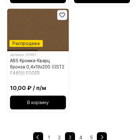
Распродажа
артикул: 31461
ABS Кромка-Кварц
бронза 0,4х19х200 (((ST2
F440))) EGGER
10,00 ₽ / п/м
В корзину
1
2
3
4
5