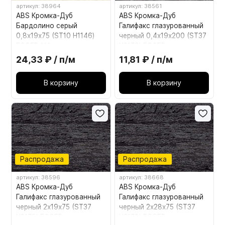
артикул: 38964
артикул: 38561
ABS Кромка-Дуб
ABS Кромка-Дуб
Бардолино серый
Галифакс глазурованный
0,8х19х75 (ST10 H1146)
черный 0,4х19х200 (ST37
EGGER ***
H3178) EGGER
24,33 ₽ / п/м
11,81 ₽ / п/м
В корзину
В корзину
Распродажа
Распродажа
артикул: 38596
артикул: 38668
ABS Кромка-Дуб
ABS Кромка-Дуб
Галифакс глазурованный
Галифакс глазурованный
черный 2х19х75 (ST37
черный 2х28х75 (ST37
H3178) EGGER
H3178) EGGER