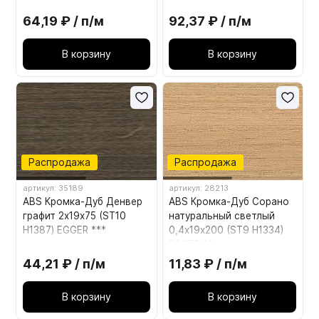
EGGER ***
EGGER ***
64,19 ₽ / п/м
92,37 ₽ / п/м
В корзину
В корзину
Распродажа
Распродажа
артикул: 35189
артикул: 28213
ABS Кромка-Дуб Денвер
ABS Кромка-Дуб Сорано
графит 2х19х75 (ST10
натуральный светлый
H1387) EGGER ***
0,4х19х200 (ST9 Н1334)
EGGER ***
44,21 ₽ / п/м
11,83 ₽ / п/м
В корзину
В корзину